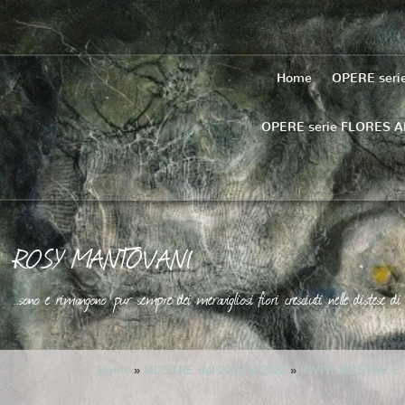
Home
OPERE ser
OPERE serie FLORES 
ROSY MANTOVANI
..sono e rimangono pur sempre dei meravigliosi fiori cresciuti nelle distese di 
Home
»
MOSTRE dal 2018 al 2022
»
INVITI MOSTRE E