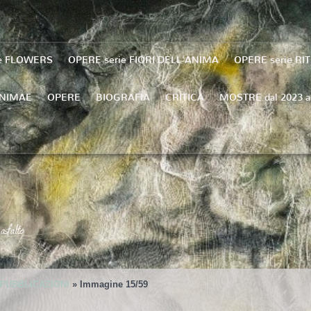
ie FLOWERS
OPERE serie FIORI DELL'ANIMA
OPERE serie RI
ANIMAE
OPERE
BIOGRAFIA
CRITICA
MOSTRE dal 2023 a
asfalto
 PUBBLICAZIONI
» Immagine 15/59