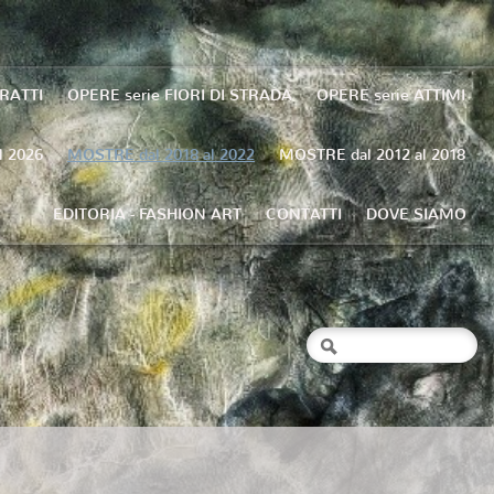
TRATTI
OPERE serie FIORI DI STRADA
OPERE serie ATTIMI
l 2026
MOSTRE dal 2018 al 2022
MOSTRE dal 2012 al 2018
EDITORIA - FASHION ART
CONTATTI
DOVE SIAMO