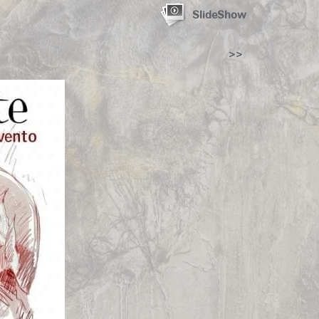
SlideShow
>>