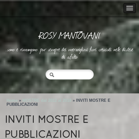
ROSY MANTOVANI
..sono e rimangono pur sempre dei meravigliosi fiori cresciuti nelle distese
di asfalto
Home
»
MOSTRE dal 2012 al 2018
» INVITI MOSTRE E
PUBBLICAZIONI
INVITI MOSTRE E
PUBBLICAZIONI